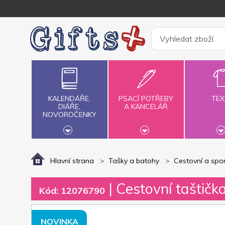
KALENDÁŘE,
PSACÍ POTŘEBY
TEX
DIÁŘE,
A KANCELÁŘ
NOVOROČENKY
Hlavní strana
Tašky a batohy
Cestovní a spor
| Cestovní taštičk
Kód: 12076790
NOVINKA