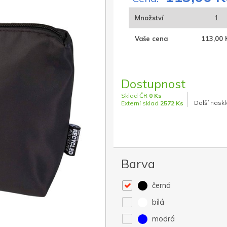
Množství
1
Vaše cena
113,00 
Dostupnost
Sklad ČR
0 Ks
Další naskl
Externí sklad
2572 Ks
Barva
černá
bílá
modrá