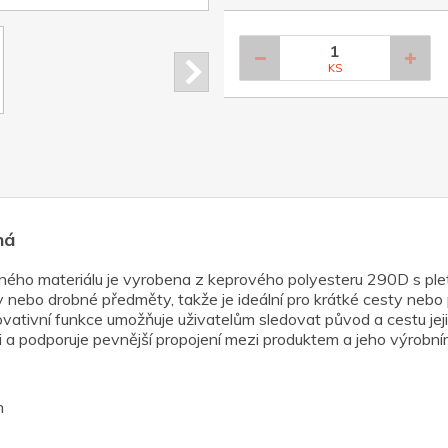
KS
ná
ovaného materiálu je vyrobena z keprového polyesteru 290D s
by nebo drobné předměty, takže je ideální pro krátké cesty nebo
ativní funkce umožňuje uživatelům sledovat původ a cestu jej
a podporuje pevnější propojení mezi produktem a jeho výrobním
m