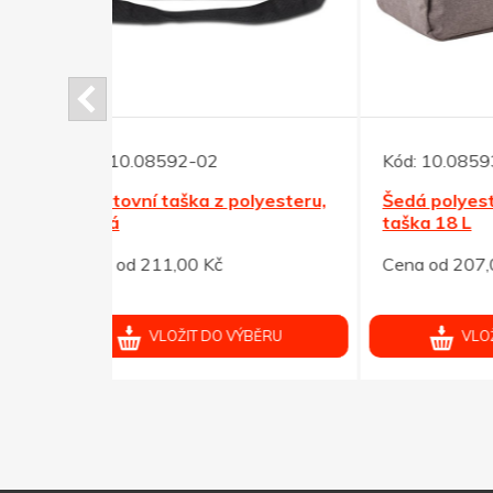
Kód:
10.08593-21
lyesteru,
Šedá polyesterová sportovní
Kód:
taška 18 L
Ledv
Cena od 207,00 Kč
čern
Cena 
ÝBĚRU
VLOŽIT DO VÝBĚRU