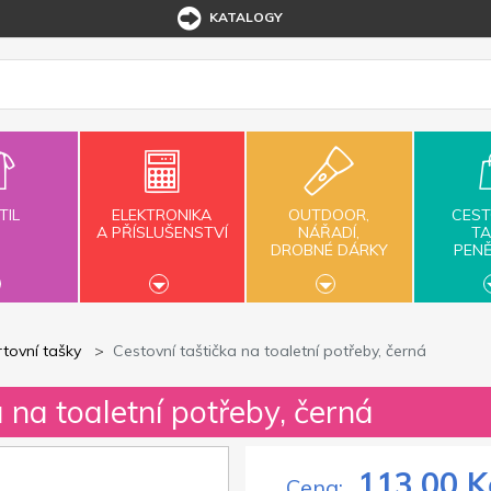
KATALOGY
TIL
ELEKTRONIKA
OUTDOOR,
CEST
A PŘÍSLUŠENSTVÍ
NÁŘADÍ,
TA
DROBNÉ DÁRKY
PEN
tovní tašky
Cestovní taštička na toaletní potřeby, černá
a na toaletní potřeby, černá
113,00 K
Cena: