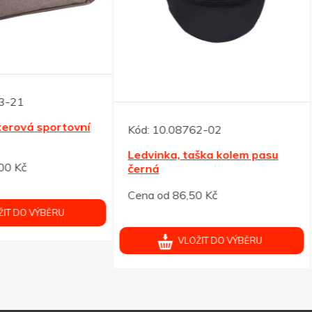
10.08762-02
Kód:
10.08765-01
inka, taška kolem pasu
Reflexní ledvinka, stříbrná
á
od 86,50 Kč
Cena od 75,30 Kč
VLOŽIT DO VÝBĚRU
VLOŽIT DO VÝBĚRU