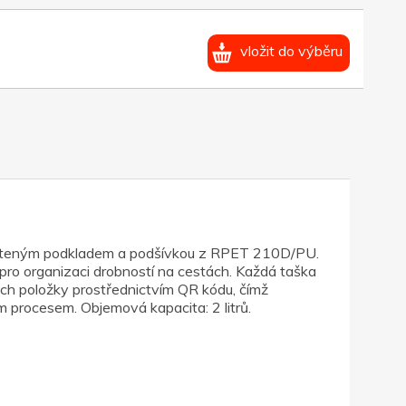
vložit do výběru
 pleteným podkladem a podšívkou z RPET 210D/PU.
 pro organizaci drobností na cestách. Každá taška
ich položky prostřednictvím QR kódu, čímž
 procesem. Objemová kapacita: 2 litrů.