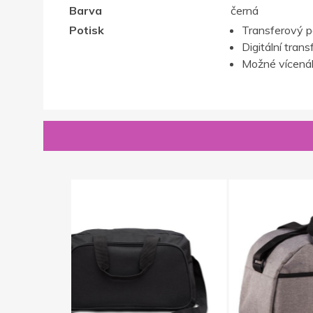
Barva
černá
Potisk
Transferový p
Digitální trans
Možné vícenák
Novinka