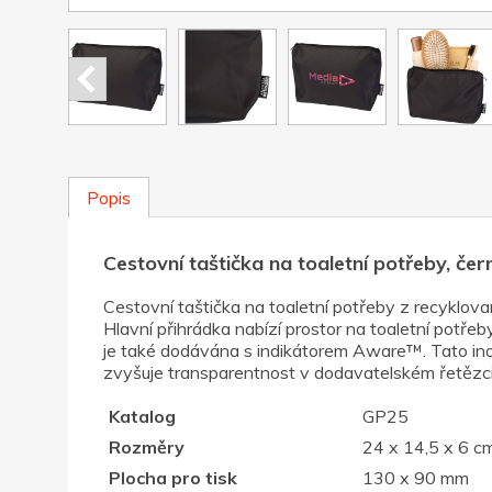
Popis
Cestovní taštička na toaletní potřeby, čer
Cestovní taštička na toaletní potřeby z recykl
Hlavní přihrádka nabízí prostor na toaletní potře
je také dodávána s indikátorem Aware™. Tato inov
zvyšuje transparentnost v dodavatelském řetězci 
Katalog
GP25
Rozměry
24 x 14,5 x 6 c
Plocha pro tisk
130 x 90 mm