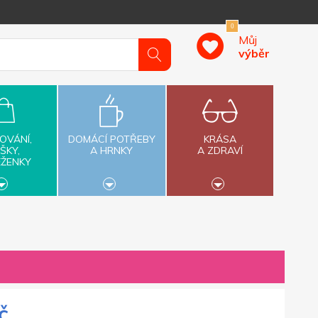
0
Můj
výběr
OVÁNÍ,
DOMÁCÍ POTŘEBY
KRÁSA
ŠKY,
A HRNKY
A ZDRAVÍ
ĚŽENKY
č