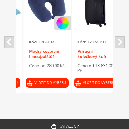
Kód:
17660.M
Kód:
12074390
Kód:
yklo
Modrý cestovní
Příruční
Král
a na
límec/polštář
kolečkový kufr
nepr
y
plněný kuličkami
Thule Subterra 2
10 l
00 Kč
Cena od 280,00 Kč
Cena od 13 631,00
Cena
Kč
VÝBĚRU
VLOŽIT DO VÝBĚRU
VLOŽIT DO VÝBĚRU
VL
KATALOGY