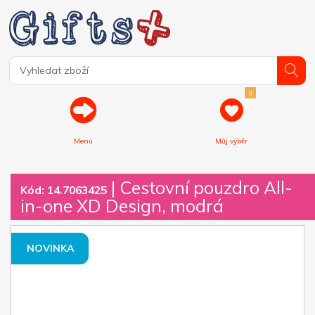
0
Menu
Můj výběr
| Cestovní pouzdro All-
Kód: 14.7063425
in-one XD Design, modrá
NOVINKA