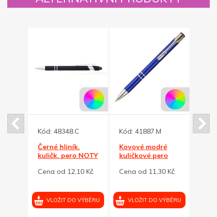
Kód:
48348.C
Kód:
41887.M
Kód:
Černé hliník.
Kovové modré
Hliní
 NOTY
kuličk. pero NOTY
kuličkové pero
pero
usem
SOFT se stylusem
SUN
lesk
0 Kč
Cena od 12,10 Kč
Cena od 11,30 Kč
Cena 
VÝBĚRU
VLOŽIT DO VÝBĚRU
VLOŽIT DO VÝBĚRU
VL