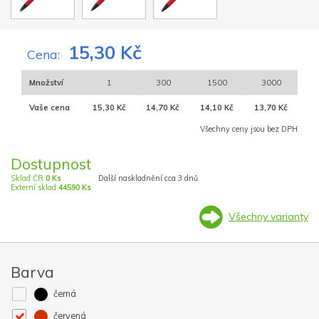
15,30 Kč
Cena:
Množství
1
300
1500
3000
Vaše cena
15,30 Kč
14,70 Kč
14,10 Kč
13,70 Kč
Všechny ceny jsou bez DPH
Dostupnost
Sklad ČR
0 Ks
Další naskladnění cca 3 dnů
Externí sklad
44590 Ks
Všechny varianty
Barva
černá
červená