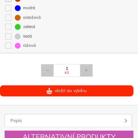
modrá
oranžová
zelená
šedá
růžová
KS
vložit do výběru
Popis
ALTERNATIVNÍ PRODUKTY