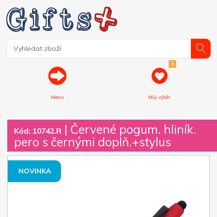
0
Menu
Můj výběr
| Červené pogum. hliník.
Kód: 10742.R
pero s černými doplň.+stylus
NOVINKA