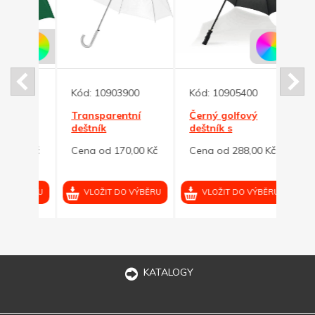
Kód:
10903900
Kód:
10905400
Kód:
Transparentní
Černý golfový
Námo
deštník
deštník s
golf.
tvarovanou
tvar
00 Kč
Cena od 170,00 Kč
Cena od 288,00 Kč
Cena
ný
rukojetí
rukoj
VÝBĚRU
VLOŽIT DO VÝBĚRU
VLOŽIT DO VÝBĚRU
VL
KATALOGY