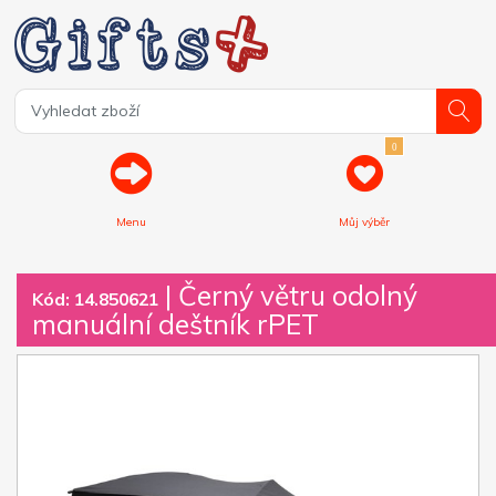
0
Menu
Můj výběr
| Černý větru odolný
Kód: 14.850621
manuální deštník rPET