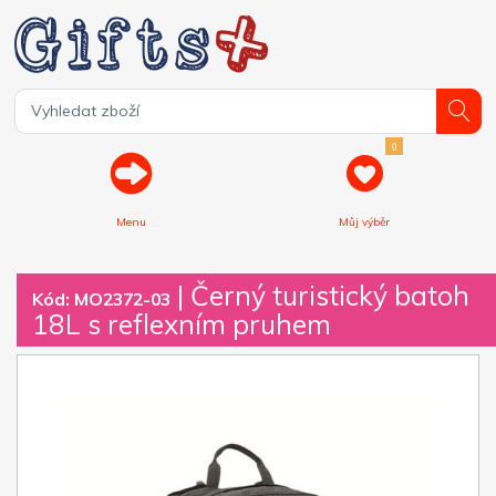
0
Menu
Můj výběr
| Černý turistický batoh
Kód: MO2372-03
18L s reflexním pruhem