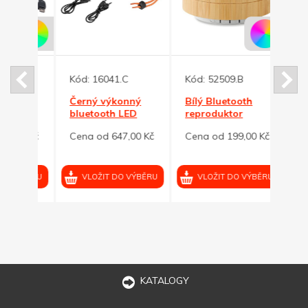
Kód:
16041.C
Kód:
52509.B
Kód:
ový
Černý výkonný
Bílý Bluetooth
Špun
bluetooth LED
reproduktor
sluch
reproduktor
bambus, malý
kabe
00 Kč
Cena od 647,00 Kč
Cena od 199,00 Kč
Cena
2x5W
čern
VÝBĚRU
VLOŽIT DO VÝBĚRU
VLOŽIT DO VÝBĚRU
VL
KATALOGY