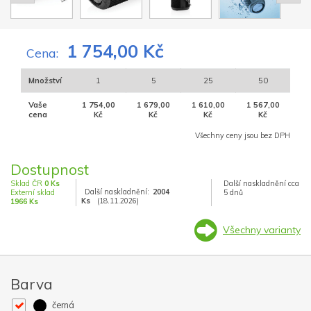
1 754,00 Kč
Cena:
Množství
1
5
25
50
Vaše
1 754,00
1 679,00
1 610,00
1 567,00
cena
Kč
Kč
Kč
Kč
Všechny ceny jsou bez DPH
Dostupnost
Sklad ČR
0 Ks
Další naskladnění cca
Další naskladnění:
2004
Externí sklad
5 dnů
Ks
(18.11.2026)
1966 Ks
Všechny varianty
Barva
černá