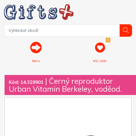
0
Menu
Můj výběr
| Černý reproduktor
Kód: 14.329901
Urban Vitamin Berkeley, voděod.