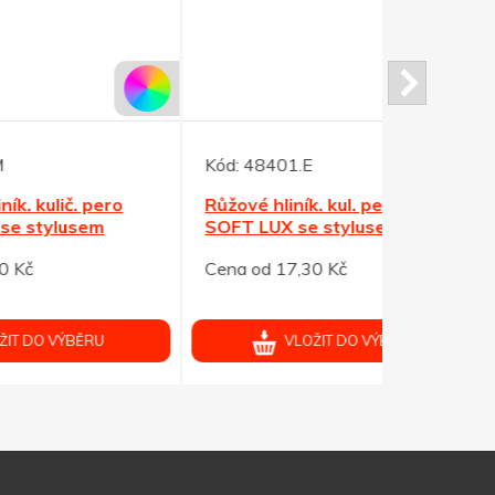
Kód:
48401.E
Kód:
48222
o
Růžové hliník. kul. pero NOTY
Hliník. ku
SOFT LUX se stylusem
červená-l
Cena od 17,30 Kč
Cena od 8,
VLOŽIT DO VÝBĚRU
V