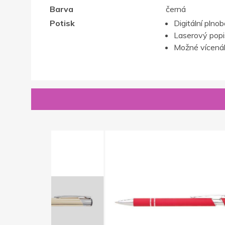
Barva
černá
Potisk
Digitální plno
Laserový popis,
Možné vícenák