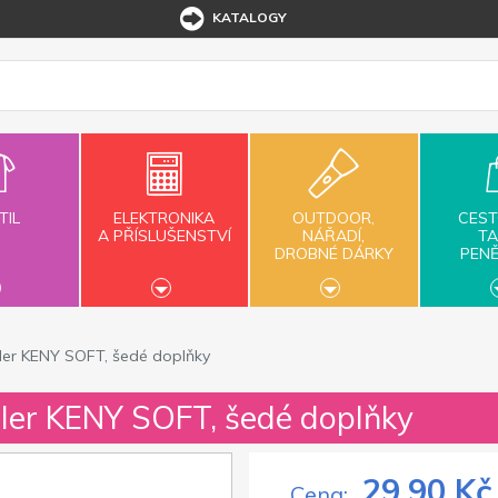
KATALOGY
TIL
ELEKTRONIKA
OUTDOOR,
CEST
A PŘÍSLUŠENSTVÍ
NÁŘADÍ,
TA
DROBNÉ DÁRKY
PEN
oller KENY SOFT, šedé doplňky
oller KENY SOFT, šedé doplňky
29,90 Kč
Cena: