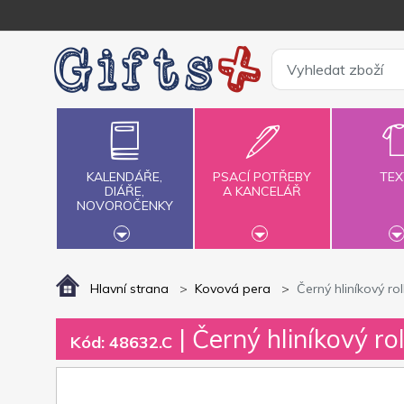
KALENDÁŘE,
PSACÍ POTŘEBY
TEX
DIÁŘE,
A KANCELÁŘ
NOVOROČENKY
Hlavní strana
Kovová pera
Černý hliníkový r
| Černý hliníkový r
Kód: 48632.C