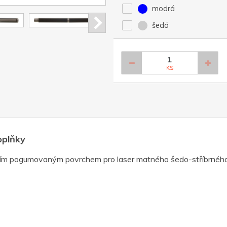
modrá
šedá
KS
oplňky
iálním pogumovaným povrchem pro laser matného šedo-stříbrného