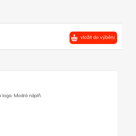
vložit do výběru
 loga. Modrá náplň.