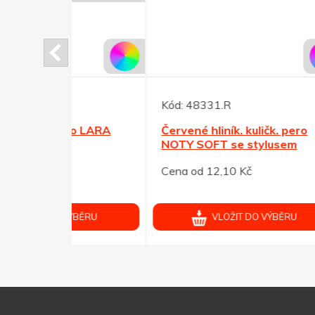
Kód:
48331.R
Kód:
ro LARA
Červené hliník. kuličk. pero
Zelen
NOTY SOFT se stylusem
SOFT
Cena od 12,10 Kč
Cena 
ÝBĚRU
VLOŽIT DO VÝBĚRU