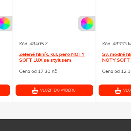
48405.Z
Kód:
48333.M
é hliník. kul. pero NOTY
Sv. modré hliník. kulič. per
 LUX se stylusem
NOTY SOFT se stylusem
od 17,30 Kč
Cena od 12,10 Kč
VLOŽIT DO VÝBĚRU
VLOŽIT DO VÝBĚRU