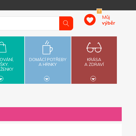
0
Můj
výběr
OVÁNÍ,
DOMÁCÍ POTŘEBY
KRÁSA
ŠKY,
A HRNKY
A ZDRAVÍ
ĚŽENKY