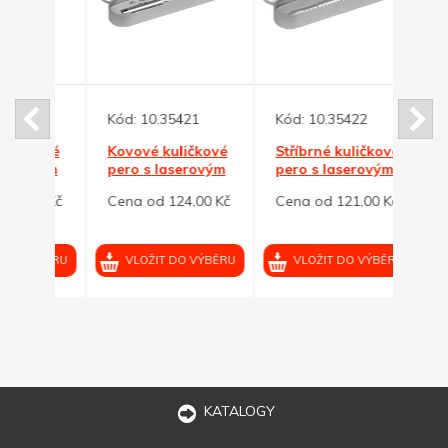
Kód:
10.35421
Kód:
10.35422
Kód:
kové
Kovové kuličkové
Stříbrné kuličkové
Stříb
ovým
pero s laserovým
pero s laserovým
pero
, v
ukazovátkem, v
ukazovátkem
ukaz
00 Kč
Cena od 124,00 Kč
Cena od 121,00 Kč
Cena
boxu
VÝBĚRU
VLOŽIT DO VÝBĚRU
VLOŽIT DO VÝBĚRU
VL
KATALOGY