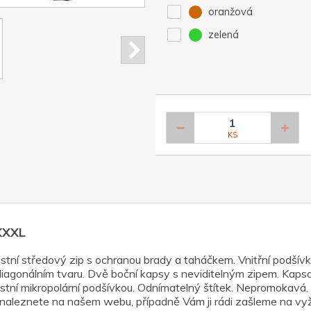
oranžová
zelená
KS
 XXXL
stní středový zip s ochranou brady a taháčkem. Vnitřní podšívk
diagonálním tvaru. Dvě boční kapsy s neviditelným zipem. Kapsa
tní mikropolární podšívkou. Odnímatelný štítek. Nepromokavá. 
ly naleznete na našem webu, případně Vám ji rádi zašleme na vyžá