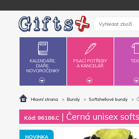
KALENDÁŘE,
PSACÍ POTŘEBY
TEX
DIÁŘE,
A KANCELÁŘ
NOVOROČENKY
Hlavní strana
Bundy
Softshellové bundy
Č
| Černá unisex soft
Kód: 96186.C
NOVINKA