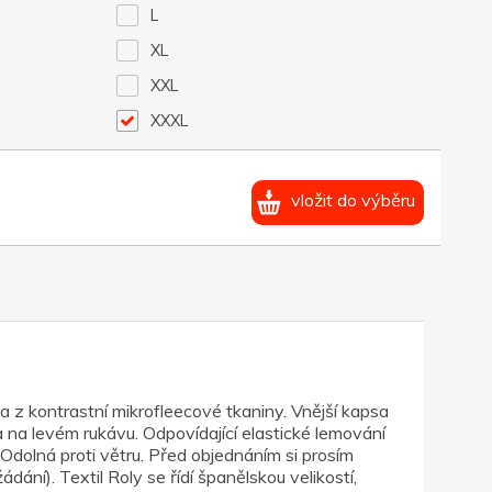
L
XL
XXL
XXXL
vložit do výběru
a z kontrastní mikrofleecové tkaniny. Vnější kapsa
 na levém rukávu. Odpovídající elastické lemování
Odolná proti větru. Před objednáním si prosím
dání). Textil Roly se řídí španělskou velikostí,