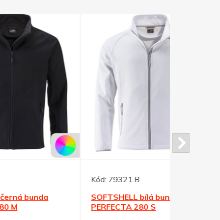
Kód:
79321.B
Kód:
79392
SOFTSHELL bílá bunda
SOFTSHEL
PERFECTA 280 S
bunda PER