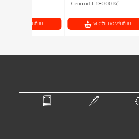
Cena od 1 180,00 Kč
Cena 
ÝBĚRU
VLOŽIT DO VÝBĚRU