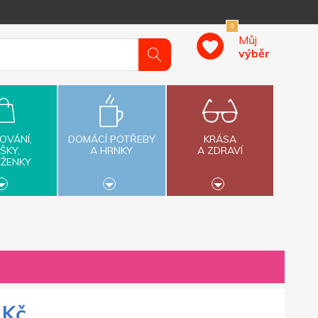
0
Můj
výběr
OVÁNÍ,
DOMÁCÍ POTŘEBY
KRÁSA
ŠKY,
A HRNKY
A ZDRAVÍ
ĚŽENKY
 Kč