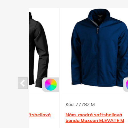
Kód:
77782.M
Kód:
tshellová
Nám. modrá softshellová
Nám.
bunda Maxson ELEVATE M
bund