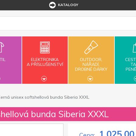
KATALOGY
TIL
ELEKTRONIKA
OUTDOOR,
CEST
A PŘÍSLUŠENSTVÍ
NÁŘADÍ,
TA
DROBNÉ DÁRKY
PEN
erná unisex softshellová bunda Siberia XXXL
shellová bunda Siberia XXXL
1 025,00
Cena: