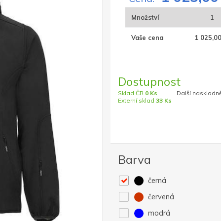
Množství
1
Vaše cena
1 025,00
Dostupnost
Sklad ČR
0 Ks
Další naskladně
Externí sklad
33 Ks
Barva
černá
červená
modrá