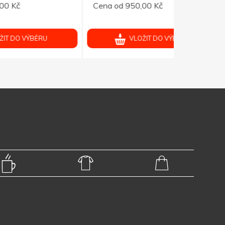
Cena od 950,00 Kč
Cena od 95
VLOŽIT DO VÝBĚRU
V