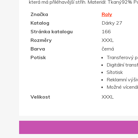
která má přiléhavější střih. Materiál: Tkaný92% P
Značka
Roly
Katalog
Dárky 27
Stránka katalogu
166
Rozměry
XXXL
Barva
černá
Potisk
Transferový p
Digitální trans
Sítotisk
Reklamní výši
Možné vícenák
Velikost
XXXL