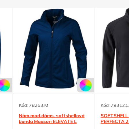
78253.M
Kód:
79312.C
mod.dáms. softshellová
SOFTSHELL černá bunda
a Maxson ELEVATE L
PERFECTA 280 M