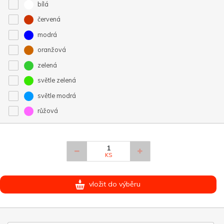
bílá
červená
modrá
oranžová
zelená
světle zelená
světle modrá
růžová
KS
vložit do výběru