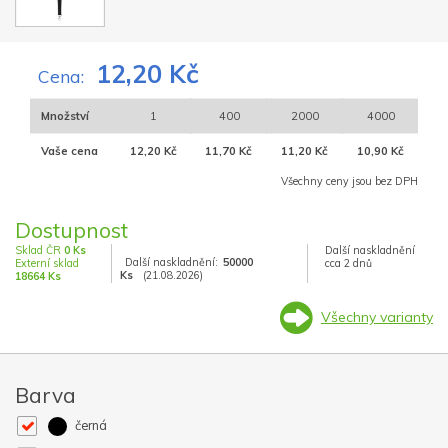
12,20 Kč
Cena:
Množství
1
400
2000
4000
Vaše cena
12,20 Kč
11,70 Kč
11,20 Kč
10,90 Kč
Všechny ceny jsou bez DPH
Dostupnost
Sklad ČR
0 Ks
Další naskladnění
Další naskladnění:
50000
Externí sklad
cca 2 dnů
Ks
(21.08.2026)
18664 Ks
Všechny varianty
Barva
černá