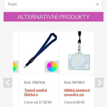
Popis
ALTERNATIVNÍ PRODUKTY
Kód:
35876.M
Kód:
90798.X
Kód:
ka s
Tmavě modrá
Měkké plastové
Čern
šňůrka s
pouzdro na
krk s
klipem,odnímatelná
identifikační
odní
0 Kč
Cena od 17,50 Kč
Cena 6,50 Kč
Cena
koncovka
kartu
konc