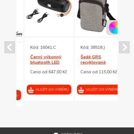
Kód:
16041.C
Kód:
38518.J
Kód:
Černý výkonný
Šedé GRS
Magn
bluetooth LED
recyklované
bamb
reproduktor
pouzdro na
na te
Cena od 647,00 Kč
Cena od 115,00 Kč
Cena 
2x5W
telefon
auta
 z
č
VLOŽIT DO VÝBĚRU
VLOŽIT DO VÝBĚRU
VL
VÝBĚRU