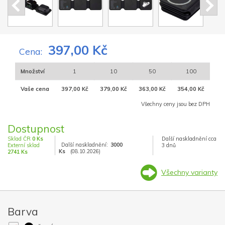
397,00 Kč
Cena:
Množství
1
10
50
100
Vaše cena
397,00 Kč
379,00 Kč
363,00 Kč
354,00 Kč
Všechny ceny jsou bez DPH
Dostupnost
Sklad ČR
0 Ks
Další naskladnění cca
Další naskladnění:
3000
Externí sklad
3 dnů
Ks
(08.10.2026)
2741 Ks
Všechny varianty
Barva