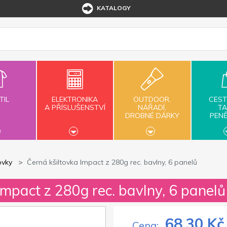
KATALOGY
TIL
ELEKTRONIKA
OUTDOOR,
CEST
A PŘÍSLUŠENSTVÍ
NÁŘADÍ,
TA
DROBNÉ DÁRKY
PEN
ovky
Černá kšiltovka Impact z 280g rec. bavlny, 6 panelů
Impact z 280g rec. bavlny, 6 panelů
68,30 Kč
Cena: