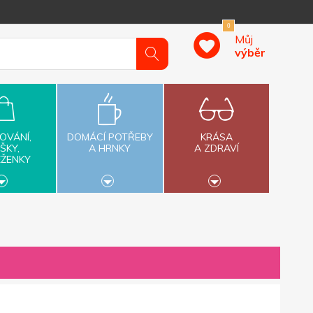
0
Můj
výběr
OVÁNÍ,
DOMÁCÍ POTŘEBY
KRÁSA
ŠKY,
A HRNKY
A ZDRAVÍ
ĚŽENKY