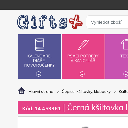
KALENDÁŘE,
PSACÍ POTŘEBY
TEX
DIÁŘE,
A KANCELÁŘ
NOVOROČENKY
Hlavní strana
Čepice, kšiltovky, klobouky
Kšilt
| Černá kšiltovka 
Kód: 14.453361