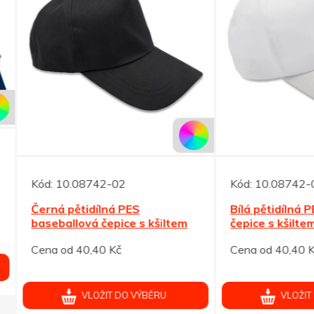
10.08742-02
Kód:
10.08742-06
 pětidílná PES
Bílá pětidílná PES basebal
allová čepice s kšiltem
čepice s kšiltem
od 40,40 Kč
Cena od 40,40 Kč
VLOŽIT DO VÝBĚRU
VLOŽIT DO VÝBĚRU