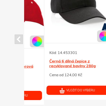
Kód:
14.453301
Černá 6 dílná čepice z
Kód:
recyklované bavlny 280g
keprová
Černá
Cena od 124,00 Kč
baseb
č
Cena 
VLOŽIT DO VÝBĚRU
ÝBĚRU