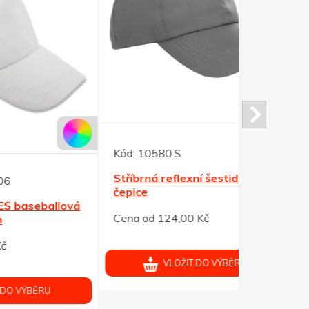
Kód:
10580.S
Kód:
11106
Stříbrná reflexní šestidílná
Nám. modro
čepice
řidiče kam
lová
Cena od 124,00 Kč
Cena od 58
VLOŽIT DO VÝBĚRU
V