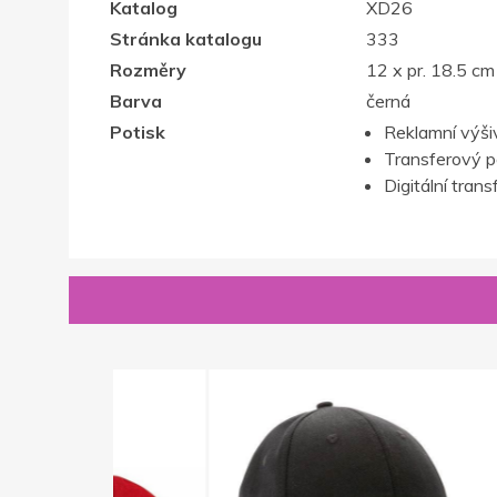
Katalog
XD26
Stránka katalogu
333
Rozměry
12 x pr. 18.5 cm
Barva
černá
Potisk
Reklamní výši
Transferový p
Digitální trans
Novinka