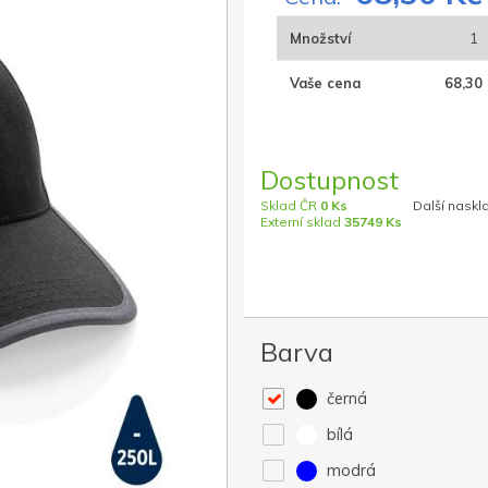
Množství
1
Vaše cena
68,30 
Dostupnost
Sklad ČR
0 Ks
Další naskl
Externí sklad
35749 Ks
Barva
černá
bílá
modrá