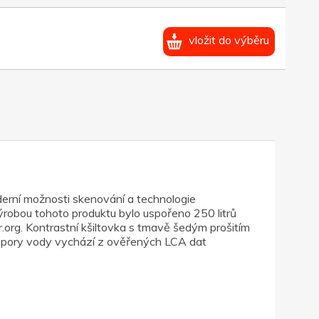
vložit do výběru
erní možnosti skenování a technologie
ýrobou tohoto produktu bylo uspořeno 250 litrů
.org. Kontrastní kšiltovka s tmavě šedým prošitím
spory vody vychází z ověřených LCA dat