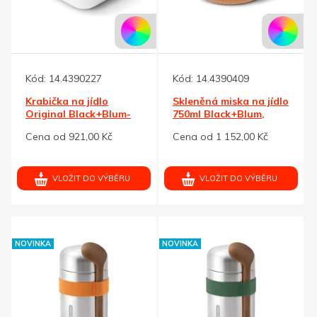
Kód:
14.4390227
Kód:
14.4390409
Krabička na jídlo
Skleněná miska na jídlo
Original Black+Blum-
750ml Black+Blum,
oliv. zelená
hnědá
Cena od 921,00 Kč
Cena od 1 152,00 Kč
VLOŽIT DO VÝBĚRU
VLOŽIT DO VÝBĚRU
NOVINKA
NOVINKA