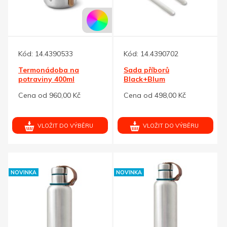
Kód:
14.4390533
Kód:
14.4390702
Termonádoba na
Sada příborů
potraviny 400ml
Black+Blum
Black+Blum,tyrkysová
Cena od 960,00 Kč
Cena od 498,00 Kč
VLOŽIT DO VÝBĚRU
VLOŽIT DO VÝBĚRU
NOVINKA
NOVINKA