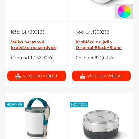
Kód:
14.4390133
Kód:
14.4390233
Velká nerezová
Krabička na jídlo
krabička na sendviče
Original Black+Blum-
Black+Blum
tyrkysová
Cena od 1 152,00 Kč
Cena od 921,00 Kč
VLOŽIT DO VÝBĚRU
VLOŽIT DO VÝBĚRU
NOVINKA
NOVINKA