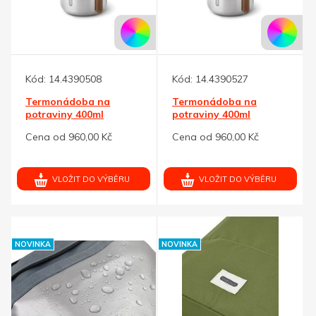
Kód:
14.4390508
Kód:
14.4390527
Termonádoba na
Termonádoba na
potraviny 400ml
potraviny 400ml
Black+Blum,oranžová
Black+Blum,zelená
Cena od 960,00 Kč
Cena od 960,00 Kč
VLOŽIT DO VÝBĚRU
VLOŽIT DO VÝBĚRU
NOVINKA
NOVINKA