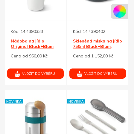
Kód:
14.4390333
Kód:
14.4390402
Nádoba na jídlo
Skleněná miska na jídlo
Original Black+Blum
750ml Black+Blum,
STŘÍBRNÁ
Cena od 960,00 Kč
Cena od 1 152,00 Kč
VLOŽIT DO VÝBĚRU
VLOŽIT DO VÝBĚRU
NOVINKA
NOVINKA