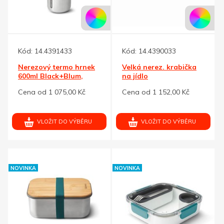
Kód:
14.4391433
Kód:
14.4390033
Nerezový termo hrnek
Velká nerez. krabička
600ml Black+Blum,
na jídlo
tyrkysová
Black+Blum,tyrkysová
Cena od 1 075,00 Kč
Cena od 1 152,00 Kč
VLOŽIT DO VÝBĚRU
VLOŽIT DO VÝBĚRU
NOVINKA
NOVINKA