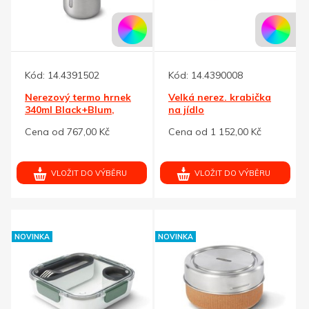
Kód:
14.4391502
Kód:
14.4390008
Nerezový termo hrnek
Velká nerez. krabička
340ml Black+Blum,
na jídlo
šedá
Black+Blum,oranžová
Cena od 767,00 Kč
Cena od 1 152,00 Kč
VLOŽIT DO VÝBĚRU
VLOŽIT DO VÝBĚRU
NOVINKA
NOVINKA