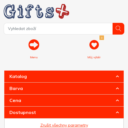
0
Menu
Můj výběr
Katalog
Barva
Cena
Dostupnost
Zrušit všechny parametry