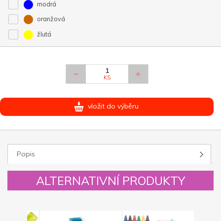
modrá
oranžová
žlutá
KS
vložit do výběru
Popis
ALTERNATIVNÍ PRODUKTY