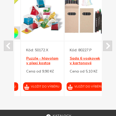
Kód:
50172.X
Kód:
80227.P
Kód:
í
Puzzle - hlavolam
Sada 6 voskovek
Bezp
a
v plexi kostce
v kartonové
delší
tkami
krabičce
pásk
 Kč
Cena od 9,90 Kč
Cena od 5,10 Kč
Cena 
se tř
VÝBĚRU
VLOŽIT DO VÝBĚRU
VLOŽIT DO VÝBĚRU
VL