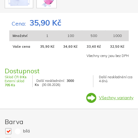
35,90 Kč
Cena:
Množství
1
100
500
1000
Vaše cena
35,90 Kč
34,60 Kč
33,40 Kč
32,50 Kč
Všechny ceny jsou bez DPH
Dostupnost
Sklad ČR
0 Ks
Další naskladnění cca
Další naskladnění:
3000
Externí sklad
4 dnů
Ks
(30.08.2026)
705 Ks
Všechny varianty
Barva
bílá