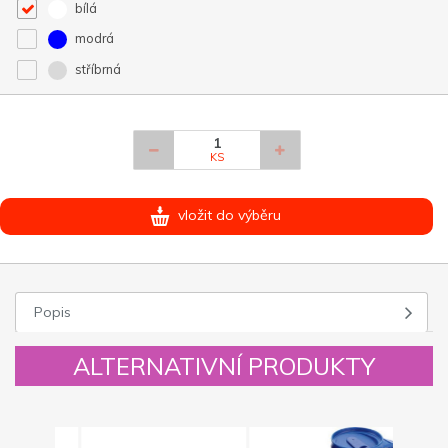
bílá
modrá
stříbrná
KS
vložit do výběru
Popis
ALTERNATIVNÍ PRODUKTY