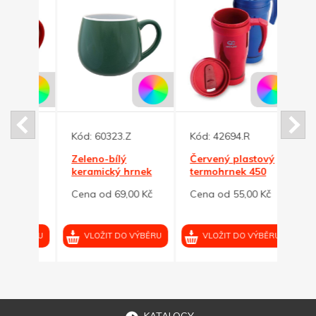
Kód:
60323.Z
Kód:
42694.R
Kód:
Zeleno-bílý
Červený plastový
Modr
nek
keramický hrnek
termohrnek 450
nůž 
ml
BUCLÁK 300ml
ml s červ. víčkem
čepel
0 Kč
Cena od 69,00 Kč
Cena od 55,00 Kč
Cena 
VÝBĚRU
VLOŽIT DO VÝBĚRU
VLOŽIT DO VÝBĚRU
VL