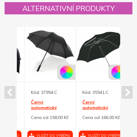
ALTERNATIVNÍ PRODUKTY
Novinka
Kód:
37954.C
Kód:
35541.C
t.
Černý
Černý
Kód:
é
automatický
automatický
deštník s
deštník,
Auto
00 Kč
Cena od 158,00 Kč
Cena od 166,00 Kč
tvarovaným
tvarovaná rukojeť
deštn
držadlem
Cena
VÝBĚRU
VLOŽIT DO VÝBĚRU
VLOŽIT DO VÝBĚRU