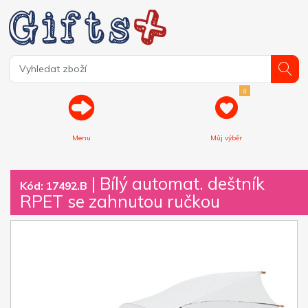
0
Menu
Můj výběr
| Bílý automat. deštník
Kód: 17492.B
RPET se zahnutou ručkou