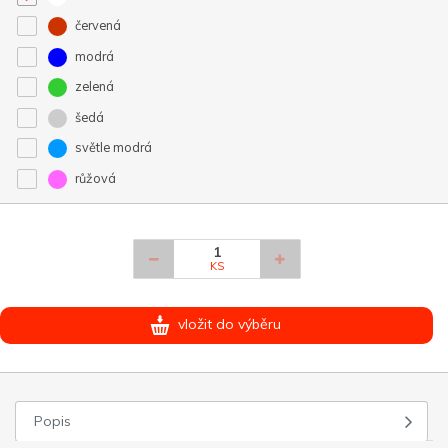
červená
modrá
zelená
šedá
světle modrá
růžová
KS
vložit do výběru
Popis