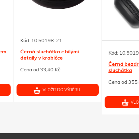
10.50198-21
 sluchátka c bílými
Kód:
10.50199-02
ly v krabičce
Černá bezdrátová BT
od 33,40 Kč
sluchátka
Cena od 355,00 Kč
VLOŽIT DO VÝBĚRU
VLOŽIT DO VÝBĚRU