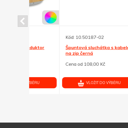
Kód:
10.50187-02
Kód:
oduktor
Špuntová sluchátka s kabelem
Černá
na zip černá
detai
Cena od 108,00 Kč
Cena 
ÝBĚRU
VLOŽIT DO VÝBĚRU