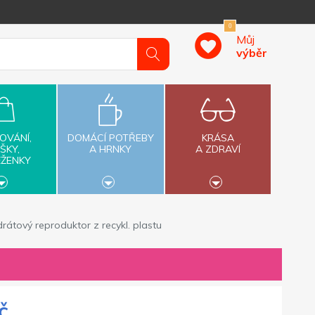
0
Můj
výběr
OVÁNÍ,
DOMÁCÍ POTŘEBY
KRÁSA
ŠKY,
A HRNKY
A ZDRAVÍ
ĚŽENKY
rátový reproduktor z recykl. plastu
č