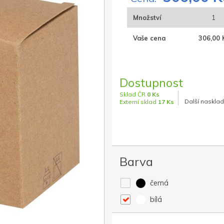
Množství
1
Vaše cena
306,00 
Dostupnost
Sklad ČR
0 Ks
Další nasklad
Externí sklad
17 Ks
Barva
černá
bílá