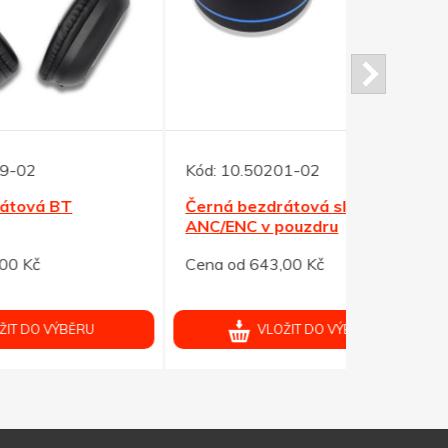
Kód:
10.50201-02
Kód:
10.50
Černá bezdrátová sluchátka s
Bílá bezdr
ANC/ENC v pouzdru
ANC/ENC v
Cena od 643,00 Kč
Cena od 64
VLOŽIT DO VÝBĚRU
V