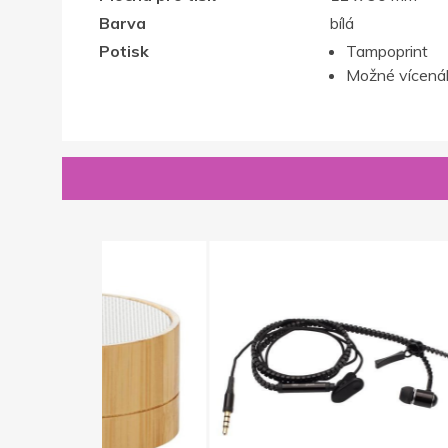
Barva
bílá
Potisk
Tampoprint
Možné vícenák