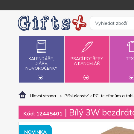
KALENDÁŘE,
PSACÍ POTŘEBY
TEX
DIÁŘE,
A KANCELÁŘ
NOVOROČENKY
Hlavní strana
Příslušenství k PC, telefonům a tab
| Bílý 3W bezdráto
Kód: 12445401
NOVINKA