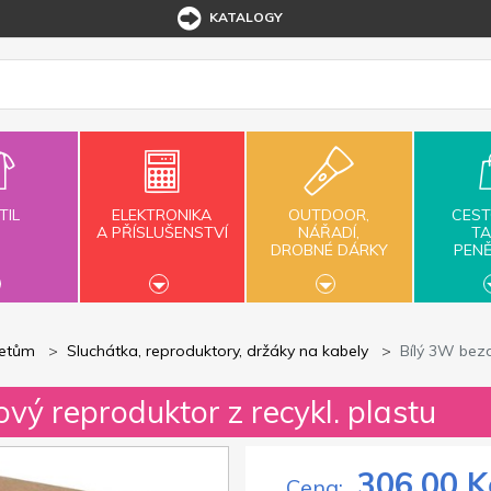
KATALOGY
TIL
ELEKTRONIKA
OUTDOOR,
CEST
A PŘÍSLUŠENSTVÍ
NÁŘADÍ,
TA
DROBNÉ DÁRKY
PEN
letům
Sluchátka, reproduktory, držáky na kabely
Bílý 3W bezd
vý reproduktor z recykl. plastu
306,00 K
Cena: