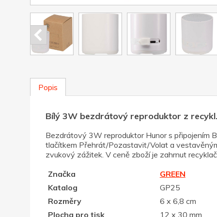
Popis
Bílý 3W bezdrátový reproduktor z recykl.
Bezdrátový 3W reproduktor Hunor s připojením Bl
tlačítkem Přehrát/Pozastavit/Volat a vestavěným
zvukový zážitek. V ceně zboží je zahrnut recyklač
Značka
GREEN
Katalog
GP25
Rozměry
6 x 6,8 cm
Plocha pro tisk
12 x 30 mm