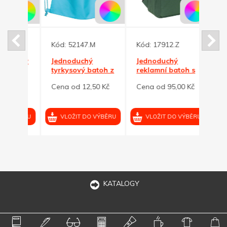
Kód:
52147.M
Kód:
17912.Z
Kód:
lněný
Jednoduchý
Jednoduchý
Námo
tyrkysový batoh z
reklamní batoh s
jedn
netkané textilie
přední
rekl
0 Kč
Cena od 12,50 Kč
Cena od 95,00 Kč
Cena 
kapsou,tm.zelený
VÝBĚRU
VLOŽIT DO VÝBĚRU
VLOŽIT DO VÝBĚRU
VL
KATALOGY