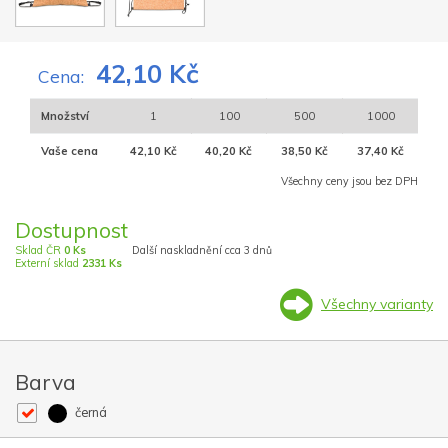
42,10 Kč
Cena:
Množství
1
100
500
1000
Vaše cena
42,10 Kč
40,20 Kč
38,50 Kč
37,40 Kč
Všechny ceny jsou bez DPH
Dostupnost
Sklad ČR
0 Ks
Další naskladnění cca 3 dnů
Externí sklad
2331 Ks
Všechny varianty
Barva
černá