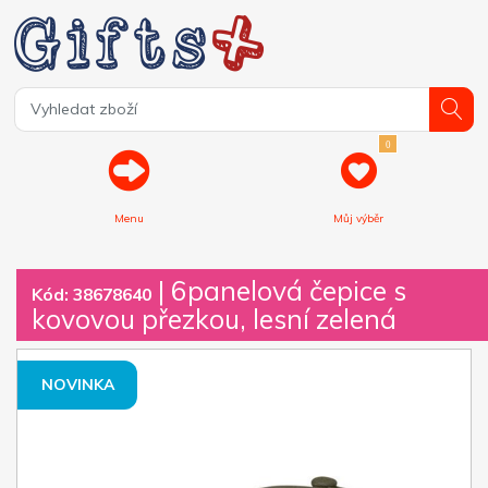
0
Menu
Můj výběr
| 6panelová čepice s
Kód: 38678640
kovovou přezkou, lesní zelená
NOVINKA