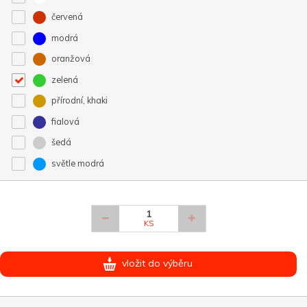
červená
modrá
oranžová
zelená
přírodní, khaki
fialová
šedá
světle modrá
KS
vložit do výběru