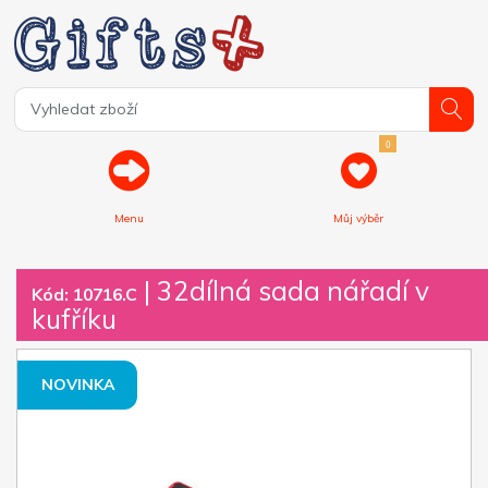
0
Menu
Můj výběr
| 32dílná sada nářadí v
Kód: 10716.C
kufříku
NOVINKA